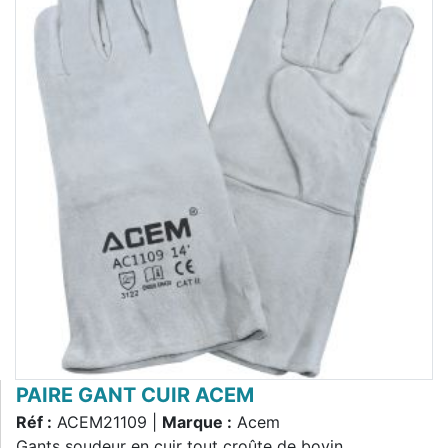
PAIRE GANT CUIR ACEM
Réf :
ACEM21109 |
Marque :
Acem
Gants soudeur en cuir tout croûte de bovin