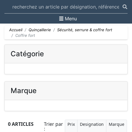
Toggle navigation
Menu
Accueil
Quinçaillerie
Sécurité, serrure & coffre fort
Coffre fort
Catégorie
Marque
0 ARTICLES
Trier par
Prix
Designation
Marque
: