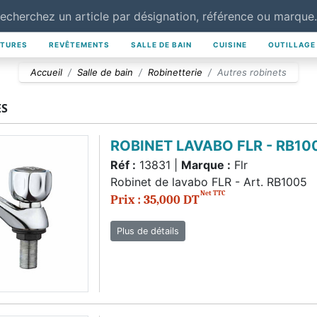
NTURES
REVÊTEMENTS
SALLE DE BAIN
CUISINE
OUTILLAGE
Accueil
Salle de bain
Robinetterie
Autres robinets
ES
ROBINET LAVABO FLR - RB10
Réf :
13831 |
Marque :
Flr
Robinet de lavabo FLR - Art. RB1005
Net TTC
Prix : 35,000 DT
Plus de détails