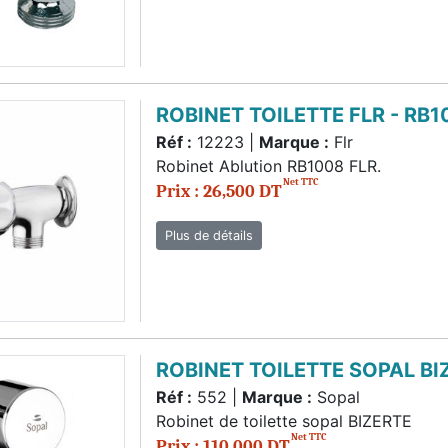
ROBINET TOILETTE FLR - RB1
Réf :
12223 |
Marque :
Flr
Robinet Ablution RB1008 FLR.
Net TTC
Prix : 26,500 DT
Plus de détails
ROBINET TOILETTE SOPAL BI
Réf :
552 |
Marque :
Sopal
Robinet de toilette sopal BIZERTE
Net TTC
Prix : 110,000 DT