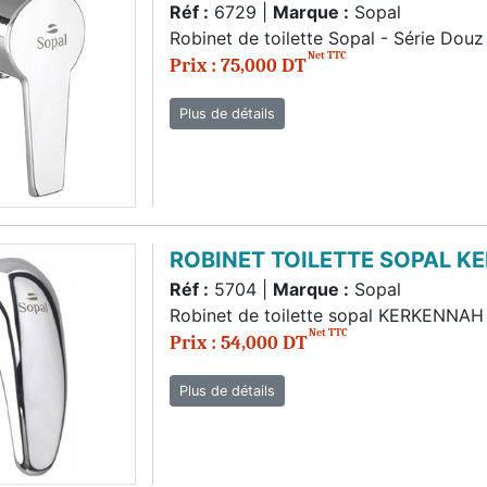
Réf :
6729 |
Marque :
Sopal
Robinet de toilette Sopal - Série Douz
Net TTC
Prix : 75,000 DT
Plus de détails
ROBINET TOILETTE SOPAL K
Réf :
5704 |
Marque :
Sopal
Robinet de toilette sopal KERKENNAH
Net TTC
Prix : 54,000 DT
Plus de détails