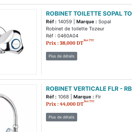
ROBINET TOILETTE SOPAL T
Réf :
14059 |
Marque :
Sopal
Robinet de toilette Tozeur
Réf : 0460A04
Net TTC
Prix : 38,000 DT
Plus de détails
ROBINET VERTICALE FLR - R
Réf :
1068 |
Marque :
Flr
Net TTC
Prix : 44,000 DT
Plus de détails