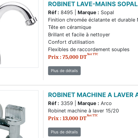
ROBINET LAVE-MAINS SOPA
Réf :
8495 |
Marque :
Sopal
Finition chromée éclatante et durable
Tête en céramique
Brillant et facile à nettoyer
Confort d’utilisation
Flexibles de raccordement souples
Net TTC
Prix : 75,000 DT
Plus de détails
ROBINET MACHINE A LAVER
Réf :
3359 |
Marque :
Arco
Robinet machine à laver 15/20
Net TTC
Prix : 13,000 DT
Plus de détails