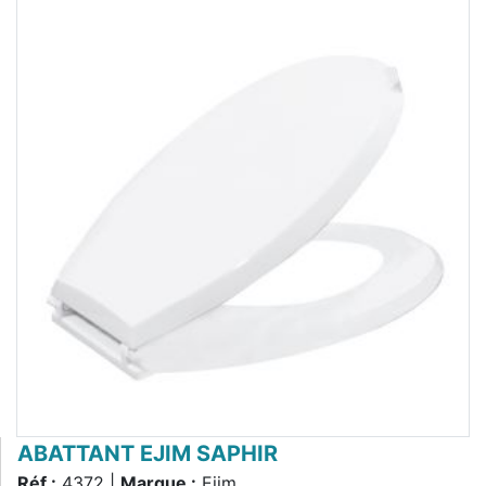
ABATTANT EJIM SAPHIR
Réf :
4372 |
Marque :
Ejim