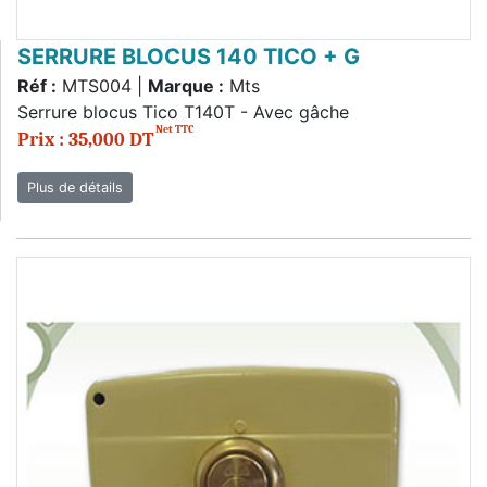
SERRURE BLOCUS 140 TICO + G
Réf :
MTS004 |
Marque :
Mts
Serrure blocus Tico T140T - Avec gâche
Net TTC
Prix : 35,000 DT
Plus de détails