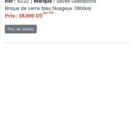
Réf :
9232 |
Marque :
Seves Glassblock
Brique de verre bleu Nuageux (Wolke)
Net TTC
Prix : 18,000 DT
Plus de détails